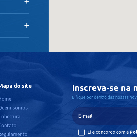
Mapa do site
Inscreva-se na 
E fique por dentro das nossas nov
Home
Quem somos
Cobertura
Contato
Li e concordo com a
Pol
Regulamento