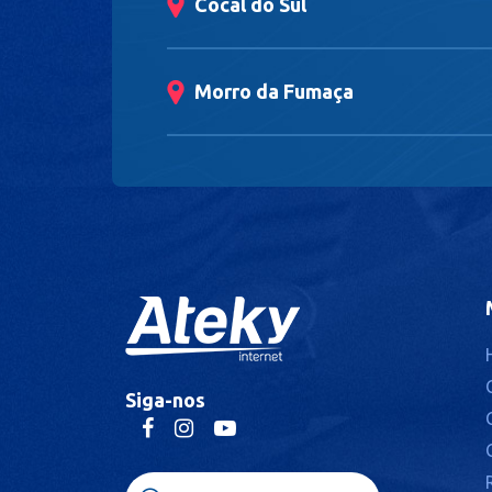
Cocal do Sul
Morro da Fumaça
Orleans
Sangão
São Ludgero
Siga-nos
Treze de Maio