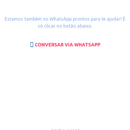
WhatsApp!
Estamos também no WhatsApp prontos para te ajudar! É
só clicar no botão abaixo.
CONVERSAR VIA WHATSAPP
Conheça Ateky Internet.
Fique a vontade para conhecer um pouco mais sobre a
nossa família!