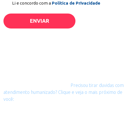
Li e concordo com a
Política de Privacidade
Onde nos Encontrar?
Sempre tem uma perto de você!
Precisou tirar duvidas com
atendimento humanizado? Clique e veja o mais próximo de
você:
Braço do Norte
Unidade do Centro: