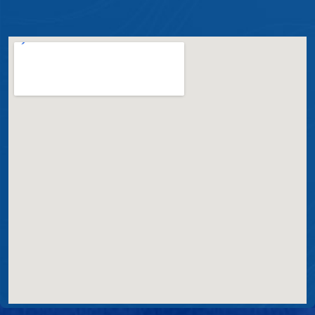
Orleans
Sangão
São Ludgero
Treze de Maio
Tubarão
Urussanga