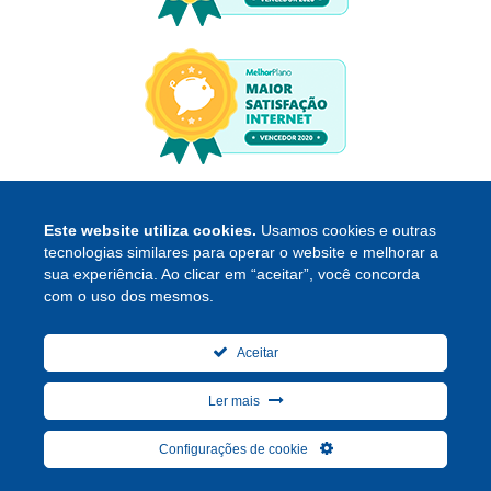
Este website utiliza cookies.
Usamos cookies e outras
tecnologias similares para operar o website e melhorar a
sua experiência. Ao clicar em “aceitar”, você concorda
com o uso dos mesmos.
Copyright © 2026 Ateky Internet
Aceitar
Política de Privacidade
|
Termos e Serviços
|
Relatório de
Transparência Salarial
Ler mais
Configurações de cookie