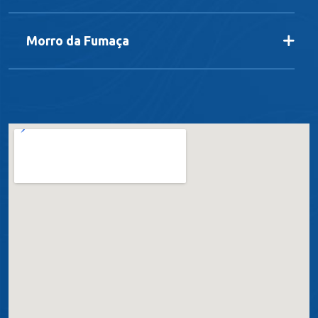
Morro da Fumaça
Orleans
Sangão
São Ludgero
Treze de Maio