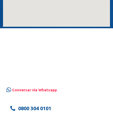
Tubarão
Urussanga
Lauro Müller
Curitiba
Siga-nos
Pinhais
Conversar via Whatsapp
0800 304 0101