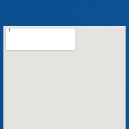
Orleans
Sangão
São Ludgero
Treze de Maio
Tubarão
Urussanga